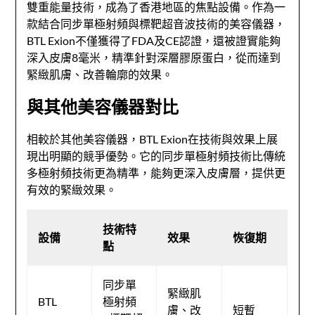
雙重能量技術，成為了香港地區的焦點設備。作為一
款結合同步單極射頻與標靶超音波技術的美容儀器，
BTL Exion不僅獲得了FDA及CE認證，還被證實能夠
深入皮膚8毫米，精準針對深層膠原蛋白，從而達到
緊緻肌膚、改善輪廓的效果。
與其他美容儀器對比
相較於其他美容儀器，BTL Exion在技術與效果上展
現出明顯的競爭優勢。它的同步單極射頻技術比傳統
多極射頻技術更為精準，能夠更深入皮膚層，提供更
有效的緊緻效果。
技術特
設備
效果
恢復期
點
同步單
緊緻肌
BTL
極射頻
膚、改
短暫