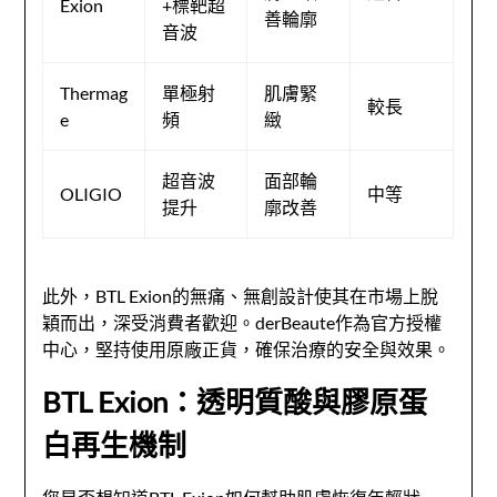
Exion
+標靶超
善輪廓
音波
Thermag
單極射
肌膚緊
較長
e
頻
緻
超音波
面部輪
OLIGIO
中等
提升
廓改善
此外，BTL Exion的無痛、無創設計使其在市場上脫
穎而出，深受消費者歡迎。derBeaute作為官方授權
中心，堅持使用原廠正貨，確保治療的安全與效果。
BTL Exion：透明質酸與膠原蛋
白再生機制