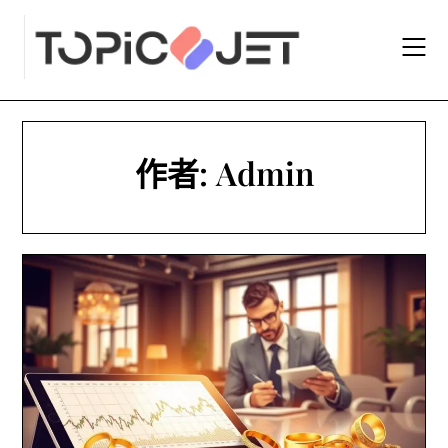
Skip
to
content
作者:
Admin