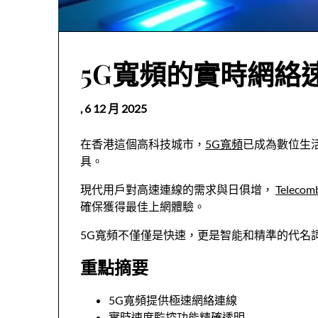
5G寬頻的實時網絡
,
6 12 月 2025
在香港這個高科技城市，
5G寬頻
已成為數位生
具。
現代用戶對高速連線的需求與日俱增，
Teleco
確保獲得最佳上網體驗。
5G寬頻不僅僅是快速，更是智能和精準的代名
重點摘要
5G寬頻提供極速網絡連線
實時速度監控功能精確透明