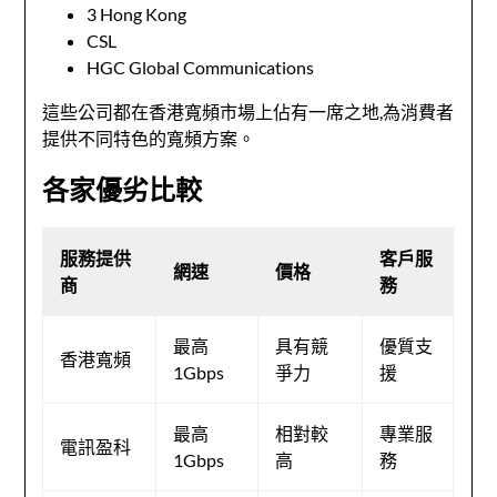
3 Hong Kong
CSL
HGC Global Communications
這些公司都在香港寬頻市場上佔有一席之地,為消費者
提供不同特色的寬頻方案。
各家優劣比較
服務提供
客戶服
網速
價格
商
務
最高
具有競
優質支
香港寬頻
1Gbps
爭力
援
最高
相對較
專業服
電訊盈科
1Gbps
高
務