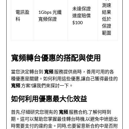
測速
未達保證
電訊盈
1Gbps 光纖
結果
速度賠償
科
寬頻保證
低於
$100
保證
範圍
寬頻轉台優惠的搭配與使用
當您決定轉台到
寬頻
服務提供商時，善用可用的各
種優惠是關鍵。如何利用這些優惠,讓自己獲得最佳的
寬頻
方案?讓我們來探討一下。
如何利用優惠最大化效益
首先,仔細研究您現有的
寬頻
服務合約,了解何時到
期。這可以幫助您掌握最佳轉台時機,以避免中途退出
時需要支付的違約金。同時,也要留意新合約中是否附