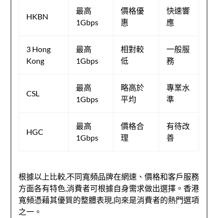
最高
價格優
快速響
HKBN
1Gbps
惠
應
3 Hong
最高
相對較
一般服
Kong
1Gbps
低
務
最高
略高於
專業水
CSL
1Gbps
平均
準
最高
價格合
有待改
HGC
1Gbps
理
善
根據以上比較,不同寬頻品牌在網速、價格和客戶服務
方面各有特色,消費者可根據自身需求做出選擇。香港
寬頻憑藉其優質的整體表現,向來是消費者的熱門選項
之一。