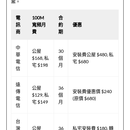
案。
電
100M
合
訊
寬頻月
約
優惠
商
費
期
中
公屋
30
華
安裝費公屋 $480, 私
$168, 私
個
電
宅 $680
宅 $198
月
信
遠
公屋
36
傳
安裝費優惠價 $240
$129, 私
個
電
(原價 $680)
宅 $149
月
信
台
灣
公屋
36
私宅安裝費 $180, 轉