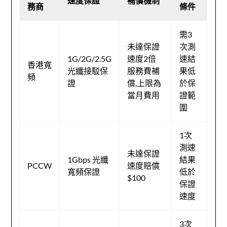
速度保證
補償機制
務商
條件
需3
未達保證
次測
1G/2G/2.5G
速度2倍
速結
香港寬
光纖接駁保
服務費補
果低
頻
證
償,上限為
於保
當月費用
證範
圍
1次
測速
未達保證
1Gbps 光纖
結果
PCCW
速度賠償
寬頻保證
低於
$100
保證
速度
3次