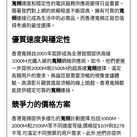
寬頻
速度和穩定性的電訊服務供應商變得日益重要。
隨著我們對上網的依賴程度不斷提高，擁有可靠的
寬
頻
連接已成為生活中的必需品。而香港寬頻正是您值
得考慮的最佳選擇。
優質速度與穩定性
香港寬頻自2005年起即成為全港首間提供高達
1000M光纖入屋的
寬頻
網絡供應商。如今，他們更進
一步提供2000M和2500M的超高速
寬頻
選擇，滿足
各類用戶的需求。無論您是需要流暢的視像會議體
驗、高清影片觀賞還是流暢的線上遊戲，香港寬頻都
能提供穩定可靠的
寬頻
連接。
競爭力的價格方案
香港寬頻提供多樣化的
寬頻
計劃選擇,包括1000M、
2000M和2500M等不同速度等級,價格從$109到$278
不等,可滿足不同預算的用戶需求。此外,他們亦提供