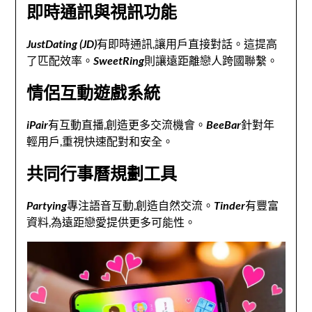
即時通訊與視訊功能
JustDating (JD)
有即時通訊,讓用戶直接對話。這提高
了匹配效率。
SweetRing
則讓遠距離戀人跨國聯繫。
情侶互動遊戲系統
iPair
有互動直播,創造更多交流機會。
BeeBar
針對年
輕用戶,重視快速配對和安全。
共同行事曆規劃工具
Partying
專注語音互動,創造自然交流。
Tinder
有豐富
資料,為遠距戀愛提供更多可能性。