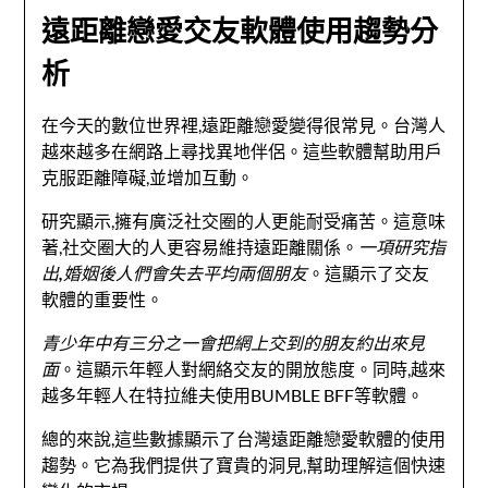
遠距離戀愛交友軟體使用趨勢分
析
在今天的數位世界裡,遠距離戀愛變得很常見。台灣人
越來越多在網路上尋找異地伴侶。這些軟體幫助用戶
克服距離障礙,並增加互動。
研究顯示,擁有廣泛社交圈的人更能耐受痛苦。這意味
著,社交圈大的人更容易維持遠距離關係。
一項研究指
出,婚姻後人們會失去平均兩個朋友
。這顯示了交友
軟體的重要性。
青少年中有三分之一會把網上交到的朋友約出來見
面
。這顯示年輕人對網絡交友的開放態度。同時,越來
越多年輕人在特拉維夫使用BUMBLE BFF等軟體。
總的來說,這些數據顯示了台灣遠距離戀愛軟體的使用
趨勢。它為我們提供了寶貴的洞見,幫助理解這個快速