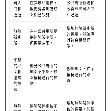
礙入
在斜坡和電梯，
公共場所新增和
口和
但仍有些地方缺
改善無障礙入口
通道
乏相應設施。
和通道。
增加無障礙廁所
無障
有些公共場所提
的數量，並確保
礙廁
供無障礙廁所，
其符合相關標
所
但數量有限。
準。
平整
的地
部分公共場所的
修整地面，標示
面和
地面不平整，缺
輪椅通行的路
適當
乏輪椅通行的標
線。
的標
誌。
誌
增加無障礙停車
無障
無障礙停車位不
位的數量，加強