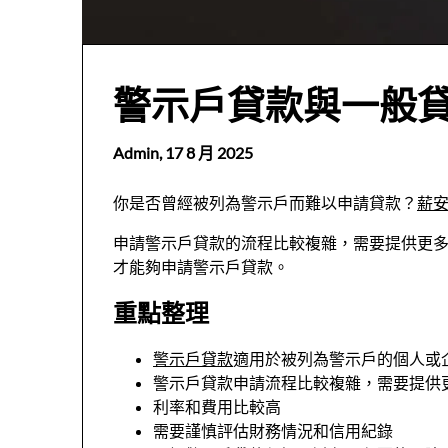
警示戶貸款與一般
Admin,
17 8 月 2025
你是否曾經被列為警示戶而難以申請貸款？
薪安
申請警示戶貸款的流程比較複雜，需要提供更
才能夠申請警示戶貸款。
重點整理
警示戶貸款
適用於被列為警示戶的個人或
警示戶貸款申請流程比較複雜，需要提供
利率和費用比較高
需要謹慎評估財務情況和信用紀錄