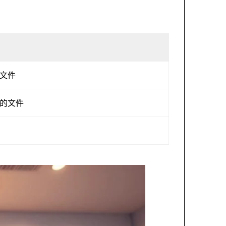
文件
的文件