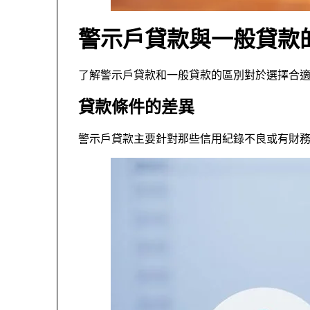
警示戶貸款與一般貸款
了解警示戶貸款和一般貸款的區別對於選擇合
貸款條件的差異
警示戶貸款主要針對那些信用紀錄不良或有財