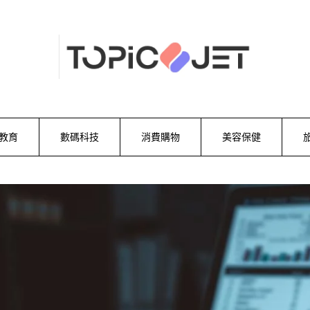
教育
數碼科技
消費購物
美容保健