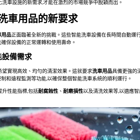
化洗車設施的新需求,才能在激烈的市場競爭中脫穎而出。
對洗車用品的新要求
車用品
正面臨著全新的挑戰。這些智能洗車設備在長時間自動運行
能確保設備的正常運轉和使用壽命。
能設備需求
,希望實現高效、均勻的清潔效果。這就要求
洗車用品
具備更強的
控制和遠程監測等功能,以確保整個智能洗車系統的順利運行。
提升性能指標,包括
耐腐蝕性
、
耐磨損性
以及清洗效果等,以適應