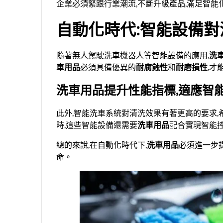
企業必須緊跟行業潮流,不斷升級產品,滿足智能
自動化時代:智能設備
隨著無人駕駛洗車機器人等智能設備的應用,
洗
車用品
必須具備優異的
耐腐蝕性
和
耐磨損性
,才
洗車用品提升性能指標,適應智
此外,智能洗車系統對清洗效果有著更高的要求
時,這些智能設備還需要
洗車用品
配合實現智能
總的來說,在自動化時代下,
洗車用品
必須進一步
命。