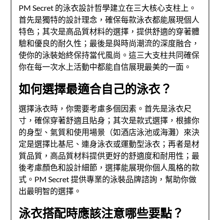
PM Secret 的泳衣設計哲學建立在三大核心支柱上。
首先是獨特的設計理念，確保每款泳衣都能展現個人
特色；其次是高品質材料的選擇，提供舒適的穿著體
驗和優良的耐久性；最後是與時尚潮流的深度融合，
使你的泳裝始終保持當代風尚。這三大支柱共同確保
你在每一次水上活動中都能自信展現最美的一面。
如何選擇最適合自己的泳衣？
選擇泳衣時，你需要考慮多個因素。首先是泳衣尺
寸，確保穿著舒適且貼身；其次是款式選擇，根據你
的身型、氣質和使用場景（如酒店泳池或海灘）來決
定是選擇比基尼、連身泳衣或運動型泳衣；再者是材
質品質，高品質材料提供更好的舒適度和耐用性；最
後考慮顏色和設計細節，選擇能展現你個人風格的款
式。PM Secret 提供專業的泳裝品牌諮詢，幫助你做
出最明智的選擇。
泳衣搭配時應該注意哪些要點？