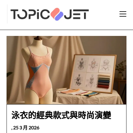
Skip
to
content
泳衣的經典款式與時尚演變
,
25 3 月 2026