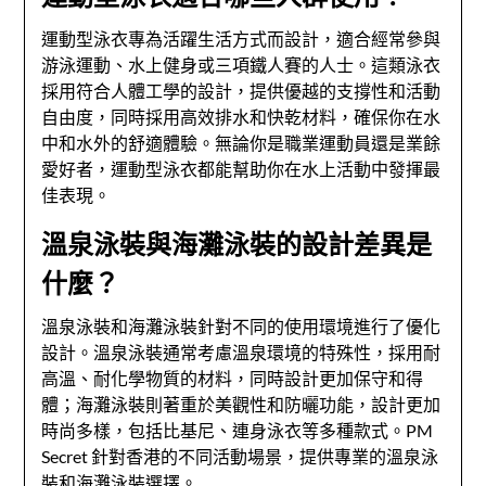
運動型泳衣專為活躍生活方式而設計，適合經常參與
游泳運動、水上健身或三項鐵人賽的人士。這類泳衣
採用符合人體工學的設計，提供優越的支撐性和活動
自由度，同時採用高效排水和快乾材料，確保你在水
中和水外的舒適體驗。無論你是職業運動員還是業餘
愛好者，運動型泳衣都能幫助你在水上活動中發揮最
佳表現。
溫泉泳裝與海灘泳裝的設計差異是
什麼？
溫泉泳裝和海灘泳裝針對不同的使用環境進行了優化
設計。溫泉泳裝通常考慮溫泉環境的特殊性，採用耐
高溫、耐化學物質的材料，同時設計更加保守和得
體；海灘泳裝則著重於美觀性和防曬功能，設計更加
時尚多樣，包括比基尼、連身泳衣等多種款式。PM
Secret 針對香港的不同活動場景，提供專業的溫泉泳
裝和海灘泳裝選擇。