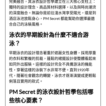
完美融合，其泳衣設計哲學建立在三大核心支柱上：
獨特的設計理念、高品質材料選擇，以及與時尚潮流
的深度融合。無論你是前往淺水灣享受陽光，還是到
酒店泳池放鬆身心，PM Secret 都能幫助你選擇最適
合自己的泳裝風格。
泳衣的早期設計為什麼不適合游
泳？
早期泳衣的設計理念著重於遮蔽女性身體，採用厚重
的衣料和繁複的剪裁，蓬鬆的裙擺設計使整體看起來
如同外出服裝。這樣的設計完全不具備游泳的機能
性，穿著這樣的泳裝下水非常不便。直到1920年
代，隨著社會觀念的轉變，泳衣才逐漸演變成更輕鬆
俐落且實用的款式。
PM Secret 的泳衣設計哲學包括哪
些核心要素？