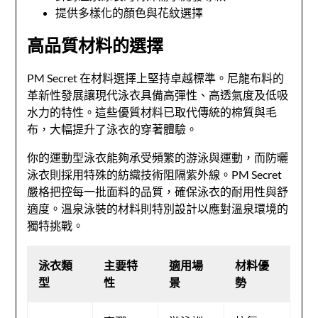
提供多樣化的顏色與花紋選擇
高品質材料的選擇
PM Secret 在材料選擇上堅持卓越標準。尼龍布料的
革新性發展讓現代泳衣具備高彈性、高透氣度及低吸
水力的特性。這些優質材料已取代傳統的棉質與毛
布，大幅提升了泳衣的穿著體驗。
你的運動型泳衣能夠承受頻繁的游泳與運動，而防曬
泳衣則採用特殊的紡織技術阻隔紫外線。PM Secret
嚴格把控每一批面料的品質，確保泳衣的耐用性與舒
適度。溫泉泳裝的材料則特別設計以應對溫泉環境的
獨特挑戰。
泳衣類
主要特
適用場
材料優
型
性
景
勢