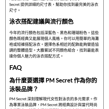
Secret 提供詳細的尺寸表，幫助你找到最完美的泳衣
尺寸。
泳衣搭配建議與流行顏色
今年的流行顏色包括深藍色、黑色和珊瑚粉色。這些
顏色既經典又能展現個人風格。你可以用簡單的海灘
袍或短褲搭配泳衣。選擇色系相近的配飾能夠營造協
調的整體造型。大膽嘗試不同顏色組合，找到最能表
達你個人魅力的泳衣搭配方式。
FAQ
為什麼要選擇 PM Secret 作為你的
泳裝品牌？
PM Secret 深刻理解現代女性對泳衣的多元需求。作
為專業泳裝品牌，PM Secret 將經典設計與當代時尚