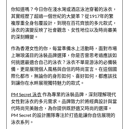
你知道嗎？今日你在淺水灣或酒店泳池穿著的泳衣，
其實經歷了超過一個世紀的大變革？從1917年的繁
複厚重全身包覆設計，到現在百花齊放的多元款式，
泳衣的演變反映了社會觀念、女性地位以及時尚審美
的深刻轉變。
作為香港女性的你，每當準備水上活動時，面對市場
上琳琅滿目的泳裝品牌選擇，你是否曾思考過應該如
何挑選最適合自己的泳衣？泳衣不單是游泳的必備裝
備，更是展現個人風格與自信的時尚宣言。在這個國
際化都市，無論你的身形如何、喜好如何，都應該找
到讓你在水畔展現獨特魅力的款式。
PM Secret 泳衣
作為專業的泳裝品牌，深刻理解現代
女性對泳衣的多元需求。品牌致力於將經典設計與當
代時尚完美融合，為你提供既舒適又時尚的選擇。
PM Secret 的設計團隊專注於打造能讓你自信展現的
泳衣系列。