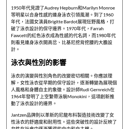
1950年代見證了Audrey Hepburn和Marilyn Monroe
等明星以合身性感的連身泳衣引領風潮。到了1960
年代，法國女演員Brigitte Bardot展現狂野風格，打
破了泳衣設計的保守邊界。1970年代，Farrah
Fawcett的紅色泳衣成為性感的代名詞，而1980年代
則看見連身泳衣開高岔、比基尼挖背挖腰的大膽設
計。
泳衣與性別的影響
泳衣的演變與性別角色的改變密切相關。你應該理
解，女性泳衣從早期的保守設計，逐漸轉變為展現個
人風格和身體自主的象徵。設計師Rudi Gernreich在
1964年發明了上空繫帶泳裝Monokini，這項創新推
動了泳衣設計的邊界。
Jantzen品牌則以革新的尼龍布料製造技術改變了女
性泳衣的舒適度和耐用性。這些突破性的設計反映了
女性在社會中逐漸獲得的自由和自主權。